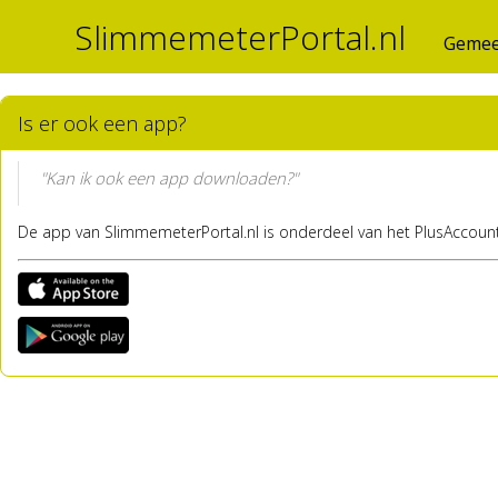
SlimmemeterPortal.nl
Gemee
Is er ook een app?
"Kan ik ook een app downloaden?"
De app van SlimmemeterPortal.nl is onderdeel van het PlusAccoun