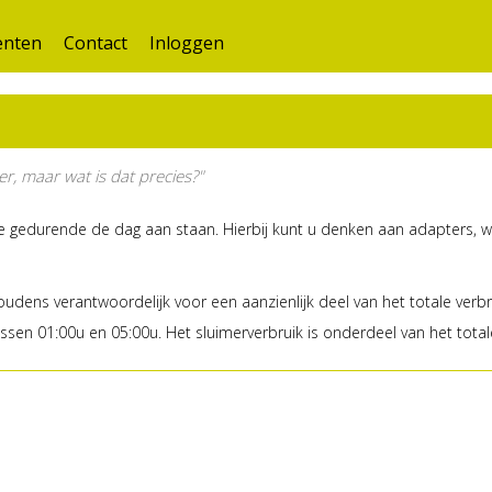
nten
Contact
Inloggen
r, maar wat is dat precies?"
ie gedurende de dag aan staan. Hierbij kunt u denken aan adapters, wif
udens verantwoordelijk voor een aanzienlijk deel van het totale verb
sen 01:00u en 05:00u. Het sluimerverbruik is onderdeel van het totale