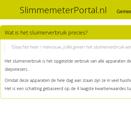
SlimmemeterPortal.nl
Gemee
Wat is het sluimerverbruik precies?
"Geachte heer / mevrouw, Jullie geven het sluimerverbruik wee
Het sluimerverbruik is het opgetelde verbruik van alle apparaten d
diepvriezers.
Omdat deze apparaten de hele dag aan staan zijn ze in veel huisho
Het is een schatting gebaseerd op de 4 laagste kwartierwaardes tus