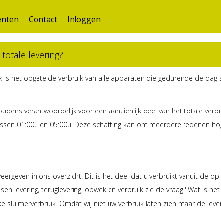
nten
Contact
Inloggen
totale levering?
k is het opgetelde verbruik van alle apparaten die gedurende de dag a
udens verantwoordelijk voor een aanzienlijk deel van het totale verb
ssen 01:00u en 05:00u. Deze schatting kan om meerdere redenen hoger
ergeven in ons overzicht. Dit is het deel dat u verbruikt vanuit de op
sen levering, teruglevering, opwek en verbruik zie de vraag ''Wat is het 
e sluimerverbruik. Omdat wij niet uw verbruik laten zien maar de leveri