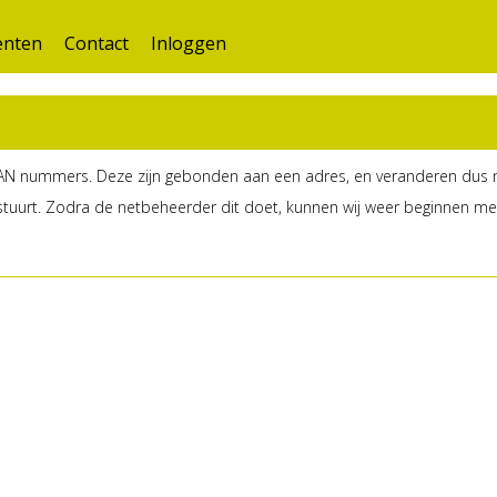
nten
Contact
Inloggen
N nummers. Deze zijn gebonden aan een adres, en veranderen dus niet
uurt. Zodra de netbeheerder dit doet, kunnen wij weer beginnen met 