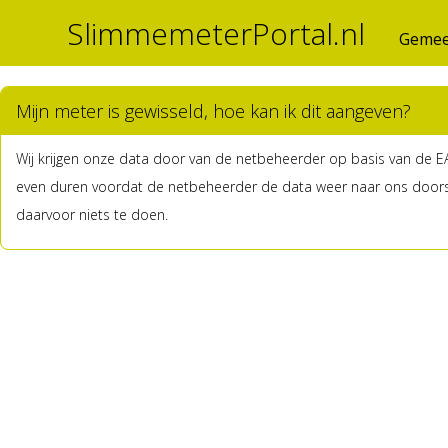
SlimmemeterPortal.nl
Gemee
Mijn meter is gewisseld, hoe kan ik dit aangeven?
Wij krijgen onze data door van de netbeheerder op basis van de EA
even duren voordat de netbeheerder de data weer naar ons doorst
daarvoor niets te doen.